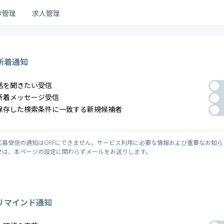
捗管理
求人管理
新着通知
話を聞きたい受信
新着メッセージ受信
保存した検索条件に一致する新規候補者
応募受信の通知はOFFにできません。サービス利用に必要な情報および重要なお知ら
せは、本ページの設定に関わらずメールをお送りします。
リマインド通知